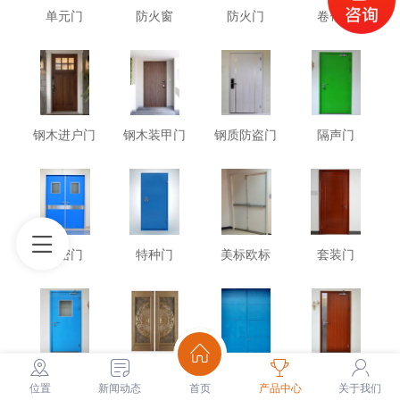
单元门
防火窗
防火门
卷帘门
钢木进户门
钢木装甲门
钢质防盗门
隔声门
气密门
特种门
美标欧标
套装门
医疗门
铸铝门
工业大门
防盗进户门
位置
新闻动态
首页
产品中心
关于我们